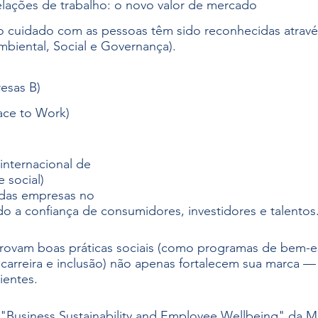
elações de trabalho: o novo valor de mercado
 ao cuidado com as pessoas têm sido reconhecidas atravé
mbiental, Social e Governança).
esas B)
ace to Work)
internacional de 
 social)
 das empresas no 
 a confiança de consumidores, investidores e talentos
vam boas práticas sociais (como programas de bem-es
arreira e inclusão) não apenas fortalecem sua marca — 
lientes.
"Business Sustainability and Employee Wellbeing" da Mc