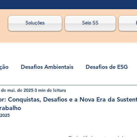
Soluções
Selo SS
ação
Desafios Ambientais
Desafios de ESG
 de mai. de 2025
3 min de leitura
Estratégia ESG
Filosofia e Economia
Geopo
r: Conquistas, Desafios e a Nova Era da Susten
Trabalho
ossário Ambiental
Sustentabilidade Corporativa
 2025
de 5 estrelas.