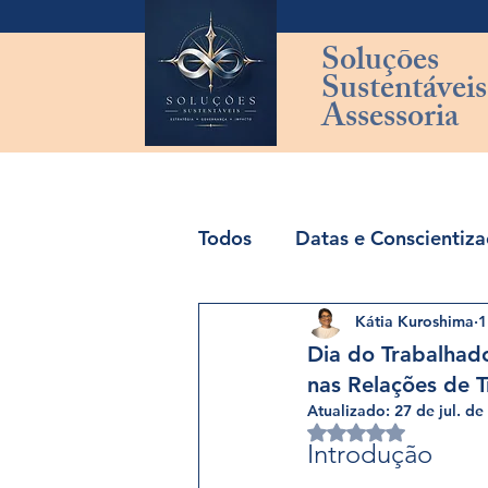
Soluções
Sustentáveis
Assessoria
Todos
Datas e Conscientiz
Kátia Kuroshima
1
ESG vs Sustentabilidade
Dia do Trabalhado
nas Relações de 
Gestão de Resíduos
Gl
Atualizado:
27 de jul. de
Avaliado com NaN 
Introdução 