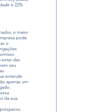
dade e 22% 
hador, o maior 
empresa pode 
as o 
rigações 
romisso 
estar das 
oem seu 
as.
e entende 
 não apenas um 
gado.
essa 
o da sua 
 prósperos.