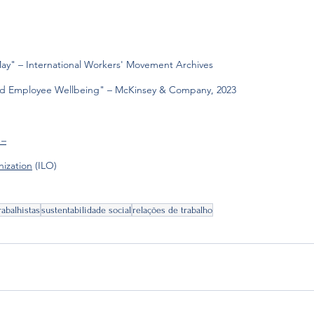
 May" – International Workers' Movement Archives
 and Employee Wellbeing" – McKinsey & Company, 2023
 –
nization
 (ILO)
rabalhistas
sustentabilidade social
relações de trabalho