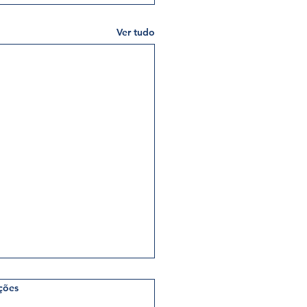
Ver tudo
relas.
ções