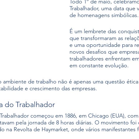
Todo 1º de maio, celebramo
NR1
Saúde mental
Gestão de pessoas
Trabalhador, uma data que v
de homenagens simbólicas.
É um lembrete das conquista
que transformaram as relaçõ
e uma oportunidade para ref
novos desafios que empresá
trabalhadores enfrentam e
em constante evolução.
o ambiente de trabalho não é apenas uma questão ética
tabilidade e crescimento das empresas.
a do Trabalhador
o Trabalhador começou em 1886, em Chicago (EUA), com 
tavam pela jornada de 8 horas diárias. O movimento foi
do na Revolta de Haymarket, onde vários manifestantes 