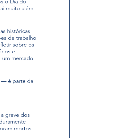
s o Dia do 
Riscos Pscicosociais
ai muito além 
s históricas 
es de trabalho 
letir sobre os 
rios e 
m um mercado 
 — é parte da 
a greve dos 
 duramente 
foram mortos.