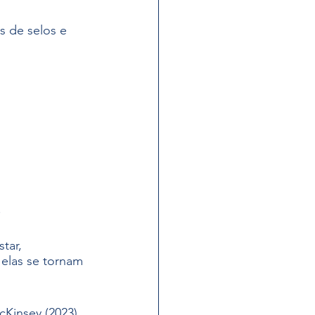
s de selos e 
.
tar, 
elas se tornam 
Kinsey (2023), 