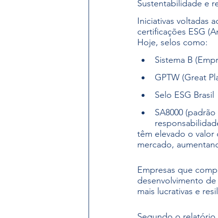
Sustentabilidade e r
Iniciativas voltadas
certificações ESG (A
Hoje, selos como:
Sistema B (Empr
GPTW (Great Pl
Selo ESG Brasil
SA8000 (padrão 
responsabilidade
têm elevado o valor
mercado, aumentando
Empresas que compro
desenvolvimento de c
mais lucrativas e resi
Segundo o relatório 