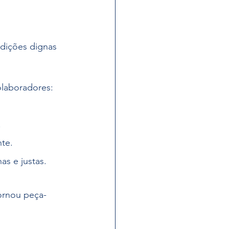
dições dignas 
olaboradores:
.
nte.
as e justas.
ornou peça-